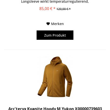
Longsleeve wirkt temperaturregulierend,
geruchshemmend und wärmt angenehm an kühlen...
85,00 € *
120,00 € *
Merken
Zum Produkt
Arc'teryx Kyanite Hoody M Yukon X00000739603