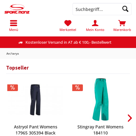
Menü
Merkzettel
Mein Konto
Warenkorb
Kostenloser Versand in AT ab € 100,- Bestellwert
Arc'teryx
Topseller
Astryol Pant Womens
Stingray Pant Womens
17965 305394 Black
184110