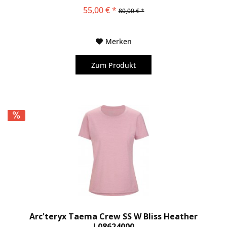
Kletterer, Wanderer und...
55,00 € *
80,00 € *
Merken
Zum Produkt
Arc'teryx Taema Crew SS W Bliss Heather
L08624000