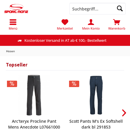
Menü
Merkzettel
Mein Konto
Warenkorb
Kostenloser Versand in AT ab € 100,- Bestellwert
Hosen
Topseller
Arc'teryx Procline Pant
Scott Pants M's Ex Softshell
Mens Anecdote L07661000
dark bl 291853