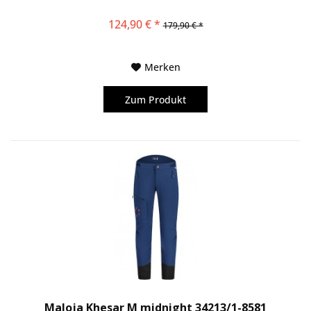
124,90 € *
179,90 € *
Merken
Zum Produkt
Maloja Khesar M midnight 34213/1-8581