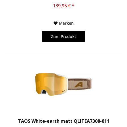
der Name es schon sagt, eine...
139,95 € *
Merken
Zum Produkt
TAOS White-earth matt QLITEA7308-811