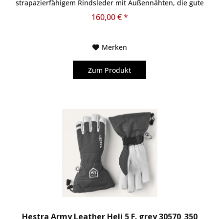
strapazierfähigem Rindsleder mit Außennähten, die gute
Passform und Griffigkeit...
160,00 € *
Merken
Zum Produkt
Hestra Army Leather Heli 5 F. grey 30570_350