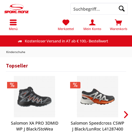
Menü
Merkzettel
Mein Konto
Warenkorb
Kostenloser Versand in AT ab € 100,- Bestellwert
Kinderschuhe
Topseller
Salomon XA PRO 3DMID
Salomon Speedcross CSWP
WP J Black/StoWea
J Black/LunRoc L41287400