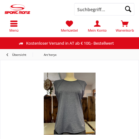
Menü
Merkzettel
Mein Konto
Warenkorb
Kostenloser Versand in AT ab € 100,- Bestellwert
Übersicht
Arc'teryx