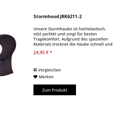
Stormhood JRK6211-2
Unsere Sturmhaube ist hochelastisch,
sitzt perfekt und sorgt für besten
Tragekomfort. Aufgrund des speziellen
Materials trocknet die Haube schnell und
schützt zuverlässig vor rauen
24,95 € *
Bedingungen im Freien.
Vergleichen
Merken
Zum Produkt