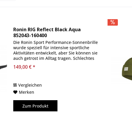
Ronin RIG Reflect Black Aqua
852043-160400
Die Ronin Sport Performance-Sonnenbrille
wurde speziell für intensive sportliche
Aktivitäten entwickelt, aber Sie können sie
auch getrost im Alltag tragen. Schlechtes
Sehen soll nicht länger Ihr Herr sein.
149,00 € *
Ausgestattet mit unseren...
Vergleichen
Merken
Zum Produkt