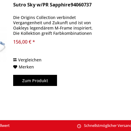
Sutro Sky w/PR Sapphire94060737
Die Origins Collection verbindet
Vergangenheit und Zukunft und ist von
Oakleys legendärem M-Frame inspiriert.
Die Kollektion greift Farbkombinationen
des legendären Modells auf und
156,00 € *
kombiniert sie mit der Prizm-Glas-
Technologie. Die...
Vergleichen
Merken
Zum Produkt
llwert
Schnellstmöglicher Versan