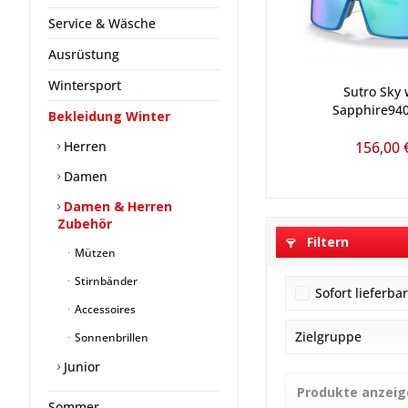
Service & Wäsche
Ausrüstung
Wintersport
Sutro Sky
Sapphire94
Bekleidung Winter
Herren
156,00 
Damen
Damen & Herren
Zubehör
Filtern
Mützen
Stirnbänder
Sofort lieferba
Accessoires
Zielgruppe
Sonnenbrillen
Junior
Junior
Produkte anzeig
Unisex
Sommer