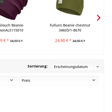
Slouch Beanie-
Fulluns Beanie chestnut
Ro
oonAL5115010
34603/1-8670
9 € *
24,90 € *
34,99 € *
34,90 € *
Sortierung:
Preis
von
23,99 €
bis
156,00 €
g