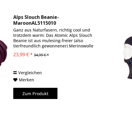
Alps Slouch Beanie-
MaroonAL5115010
Ganz aus Naturfasern, richtig cool und
trotzdem warm: Das Atomic Alps Slouch
Beanie ist aus mulesing-freier (also
tierfreundlich gewonnener) Merinowolle
und der butterweichen Zellstoff-Faser
23,99 € *
34,99 € *
TENCEL™ Modal gestrickt, die vorwiegend
aus...
Vergleichen
Merken
Zum Produkt