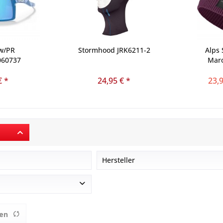
 w/PR
Stormhood JRK6211-2
Alps 
060737
Mar
€ *
24,95 € *
23,9
r
Hersteller
Atomic Austria GmbH.
Komperdell Sportartikel GmbH.
Oakley GmbH. - O-GmbH
en
Sport Spezial / Maloja Bekleidun