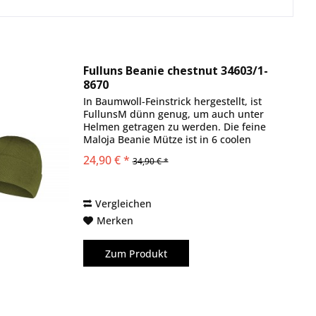
Sweet / Schwaiger Martin Racingaccessoires
Fulluns Beanie chestnut 34603/1-
8670
In Baumwoll-Feinstrick hergestellt, ist
FullunsM dünn genug, um auch unter
Helmen getragen zu werden. Die feine
Maloja Beanie Mütze ist in 6 coolen
Herbstfarben erhältlich und hat einen
24,90 € *
34,90 € *
breiten Umschlag.
Vergleichen
Merken
Zum Produkt