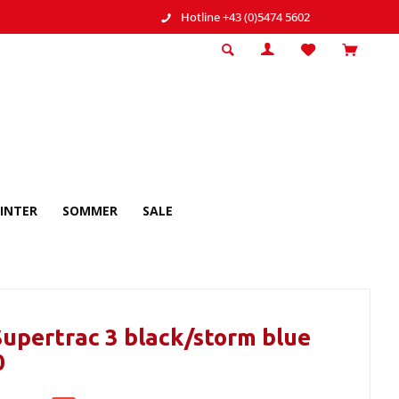
Hotline +43 (0)5474 5602
INTER
SOMMER
SALE
Supertrac 3 black/storm blue
0