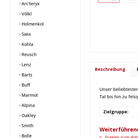
Arc'teryx
Völkl
Holmenkol
Swix
Kohla
Reusch
Lenz
Beschreibung
Barts
Buff
Unser beliebtester
Marmot
Tal bis hin zu fel
Alpina
Zielgruppe:
Oakley
Smith
Weiterführend
Bolle
Fragen zum Arti