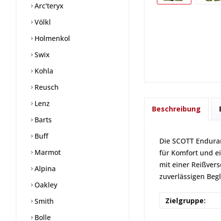
Arc'teryx
Völkl
Holmenkol
Swix
Kohla
Reusch
Lenz
Beschreibung
Barts
Buff
Die SCOTT Enduran
Marmot
für Komfort und e
mit einer Reißver
Alpina
zuverlässigen Beg
Oakley
Zielgruppe:
Smith
Bolle