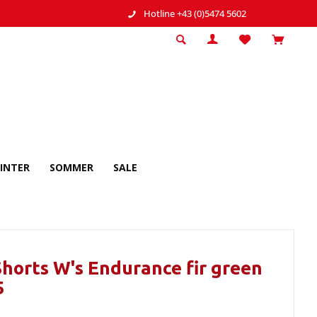
Hotline +43 (0)5474 5602
INTER
SOMMER
SALE
Shorts W's Endurance fir green
5