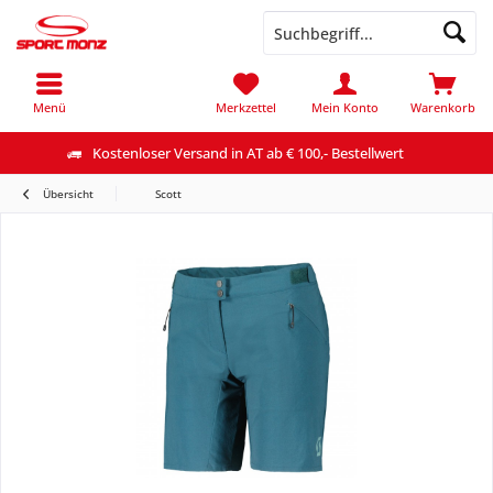
Menü
Merkzettel
Mein Konto
Warenkorb
Kostenloser Versand in AT ab € 100,- Bestellwert
Übersicht
Scott