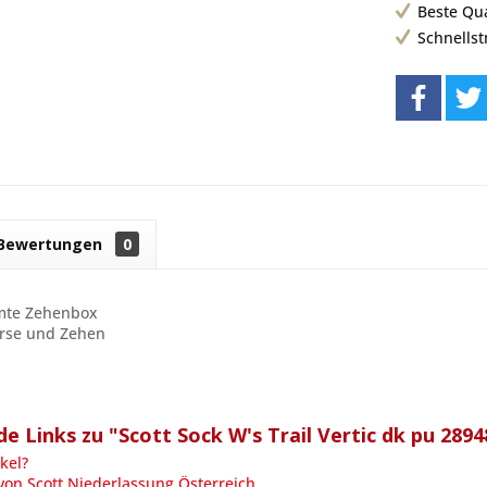
Beste Qu
Schnells
Bewertungen
0
rmte Zehenbox
erse und Zehen
e Links zu "Scott Sock W's Trail Vertic dk pu 2894
kel?
von Scott Niederlassung Österreich