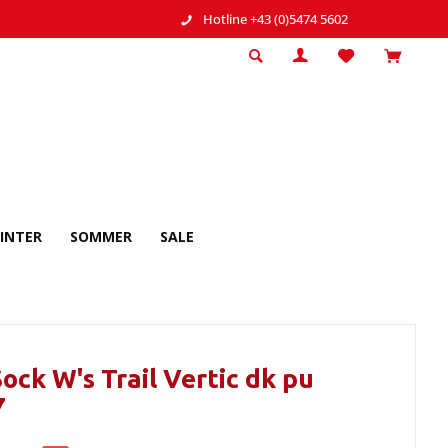
Hotline +43 (0)5474 5602
INTER
SOMMER
SALE
Sock W's Trail Vertic dk pu
7