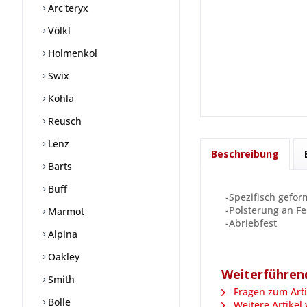
Arc'teryx
Völkl
Holmenkol
Swix
Kohla
Reusch
Lenz
Beschreibung
Barts
Buff
-Spezifisch gefo
-Polsterung an F
Marmot
-Abriebfest
Alpina
Oakley
Weiterführend
Smith
Fragen zum Arti
Bolle
Weitere Artikel 