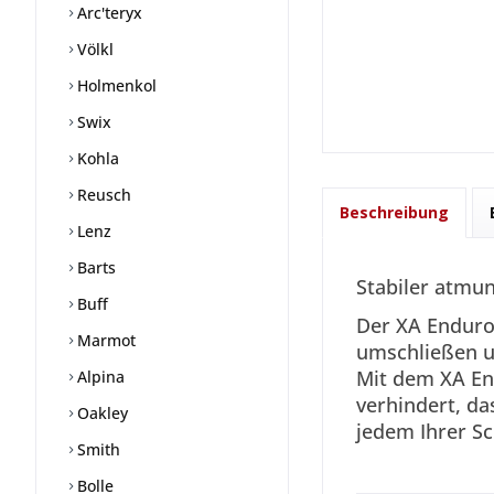
Arc'teryx
Völkl
Holmenkol
Swix
Kohla
Reusch
Beschreibung
Lenz
Barts
Stabiler atmu
Buff
Der XA Enduro
Marmot
umschließen un
Mit dem XA En
Alpina
verhindert, d
Oakley
jedem Ihrer Sc
Smith
Bolle