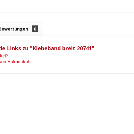
Bewertungen
0
e Links zu "Klebeband breit 20741"
kel?
 von Holmenkol