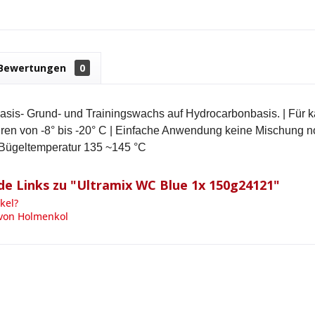
Bewertungen
0
asis- Grund- und Trainingswachs auf Hydrocarbonbasis. | Für k
en von -8° bis -20° C | Einfache Anwendung keine Mischung no
| Bügeltemperatur 135 ~145 °C
e Links zu "Ultramix WC Blue 1x 150g24121"
kel?
 von Holmenkol