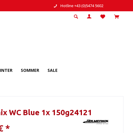
Hotline +43 (0)5474 5602
INTER
SOMMER
SALE
ix WC Blue 1x 150g24121
€ *