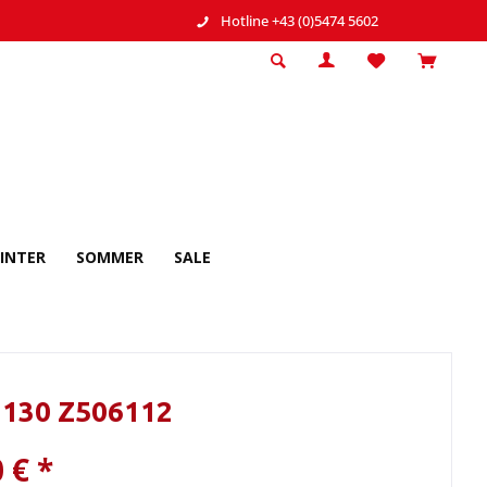
Hotline +43 (0)5474 5602
INTER
SOMMER
SALE
 130 Z506112
 € *