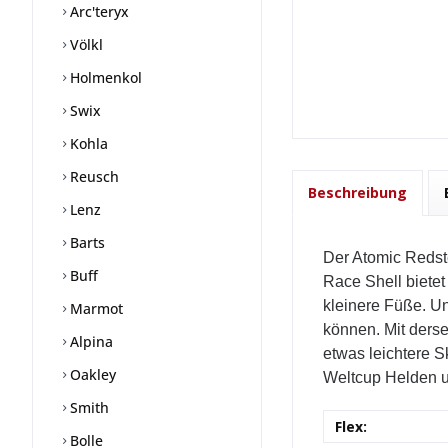
Arc'teryx
Völkl
Holmenkol
Swix
Kohla
Reusch
Beschreibung
Lenz
Barts
Der Atomic Redste
Buff
Race Shell bietet
kleinere Füße. U
Marmot
können. Mit derse
Alpina
etwas leichtere 
Oakley
Weltcup Helden u
Smith
Flex:
Bolle