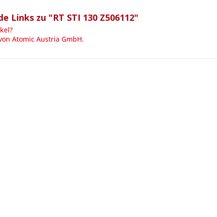
e Links zu "RT STI 130 Z506112"
kel?
 von Atomic Austria GmbH.