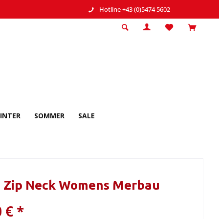
Hotline +43 (0)5474 5602
INTER
SOMMER
SALE
T Zip Neck Womens Merbau
 € *