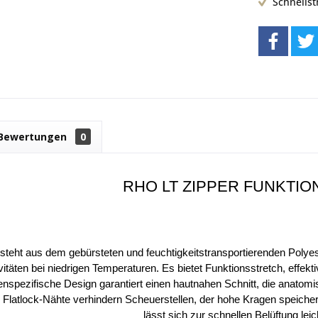
Schnells
Bewertungen
0
RHO LT ZIPPER FUNKTIO
teht aus dem gebürsteten und feuchtigkeitstransportierenden Polyes
itäten bei niedrigen Temperaturen. Es bietet Funktionsstretch, effe
enspezifische Design garantiert einen hautnahen Schnitt, die anato
 Flatlock-Nähte verhindern Scheuerstellen, der hohe Kragen speiche
lässt sich zur schnellen Belüftung leic