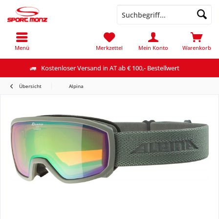
Menü
Merkzettel
Mein Konto
Warenkorb
Kostenloser Versand in AT ab € 100,- Bestellwert
Übersicht
Alpina