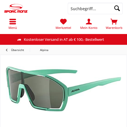
Menü
Merkzettel
Mein Konto
Warenkorb
Kostenloser Versand in AT ab € 100,- Bestellwert
Übersicht
Alpina