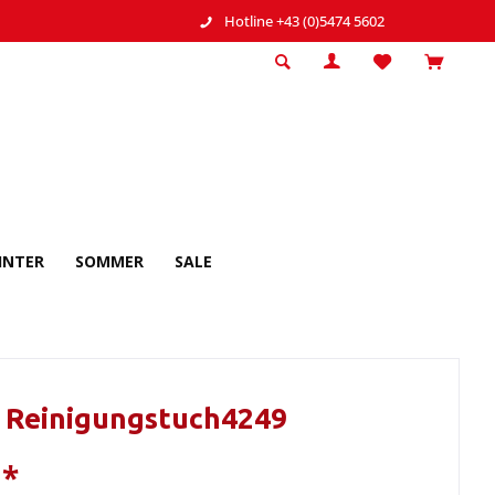
Hotline +43 (0)5474 5602
INTER
SOMMER
SALE
 Reinigungstuch4249
 *