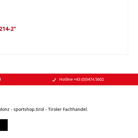
214-2"
d
Hotline +43 (0)5474 5602
nz - sportshop.tirol - Tiroler Fachhandel.