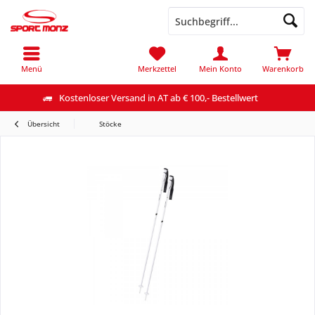
Menü
Merkzettel
Mein Konto
Warenkorb
Kostenloser Versand in AT ab € 100,- Bestellwert
Übersicht
Stöcke