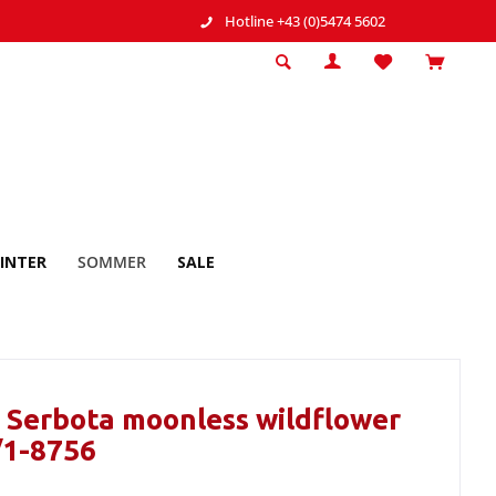
Hotline +43 (0)5474 5602
INTER
SOMMER
SALE
 Serbota moonless wildflower
/1-8756