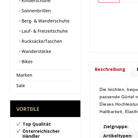
Kinderschuhe
Sonnenbrillen
Berg- & Wanderschuhe
Lauf- & Freizeitschuhe
Rucksäcke/Taschen
Wanderstöcke
Bikes
Beschreibung
Marken
Sale
Die leichten, beq
passende Gürtel ni
Dieses Hochleistu
VORTEILE
Haltbarkeit, Elast
Top Qualität
Zielgruppe:
Österreichischer
Artikeltypen:
Händler