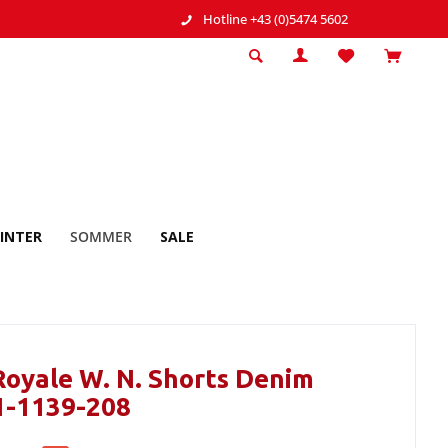
Hotline +43 (0)5474 5602
INTER
SOMMER
SALE
oyale W. N. Shorts Denim
1-1139-208