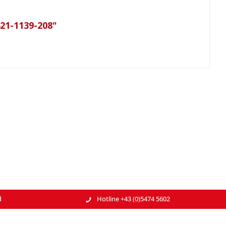
21-1139-208"
d
Hotline +43 (0)5474 5602