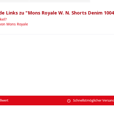
e Links zu "Mons Royale W. N. Shorts Denim 1004
kel?
 von Mons Royale
llwert
Schnellstmöglicher Versan