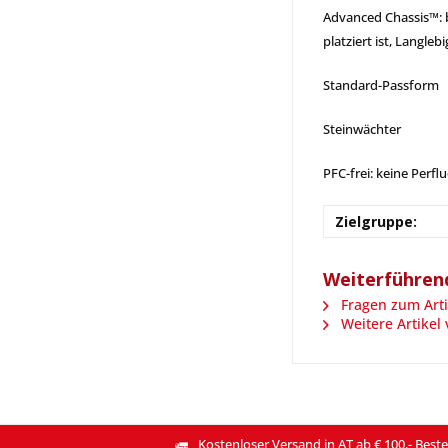
Advanced Chassis™: b
platziert ist, Langleb
Standard-Passform
Steinwächter
PFC-frei: keine Perf
Zielgruppe:
Weiterführen
Fragen zum Arti
Weitere Artikel
Kostenloser Versand in AT ab € 100,- Beste