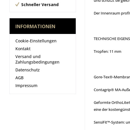
und schützt sie gleic
Schneller Versand
Der Innenraum profi
INFORMATIONEN
TECHNISCHE EIGENS
Cookie-Einstellungen
Kontakt
Tropfen: 11 mm
Versand und
Zahlungsbedingungen
Datenschutz
Gore-Tex®-Membran, 
AGB
Impressum
Contagrip® MA-Außen
Geformte OrthoLite®-
eine der kostengünst
SensiFit™-System: um