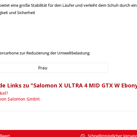
ietet eine große Stabilität für den Läufer und verleiht dem Schuh durch e
igkeit und Sicherheit
luorcarbone zur Reduzierung der Umweltbelastung
Frau
de Links zu "Salomon X ULTRA 4 MID GTX W Ebony
kel?
 von Salomon GmbH.
llwert
Schnellstmöglicher Versan