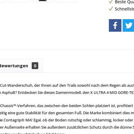
Beste Qu
Schnells
Bewertungen
0
-Cut-Wanderschuh, der Ihnen auf den Trails sowohl nach dem Regen als auch
 Asphalt? Entdecken Sie dieses Damenmodell, den X ULTRA 4 MID GORE-TEX
hassis™-Verfahren, das zwischen den beiden Sohlen platziert ist, profitie
eitig eine gute Stabilität für den gesamten Fuß. Die Marke kombiniert dies m
e Contagrip® MA! Egal, ob der Boden rutschig oder schlammig, locker oder fl
der Außenseite erhalten Sie außerdem zusätzlichen Schutz durch die dünn