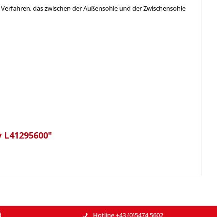
in Verfahren, das zwischen der Außensohle und der Zwischensohle
 L41295600"
d
Hotline +43 (0)5474 5602