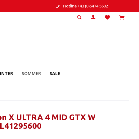
Hotline +43 (0)5474 5602
INTER
SOMMER
SALE
on X ULTRA 4 MID GTX W
 L41295600