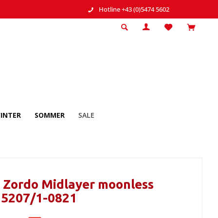
Hotline +43 (0)5474 5602
INTER
SOMMER
SALE
 Zordo Midlayer moonless
35207/1-0821