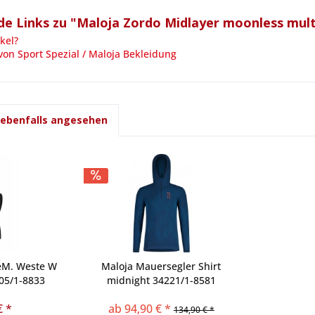
e Links zu "Maloja Zordo Midlayer moonless mult
kel?
von Sport Spezial / Maloja Bekleidung
 ebenfalls angesehen
eM. Weste W
Maloja Mauersegler Shirt
05/1-8833
midnight 34221/1-8581
€ *
ab 94,90 € *
134,90 € *