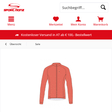
Menü
Merkzettel
Mein Konto
Warenkorb
Kostenloser Versand in AT ab € 100,- Bestellwert
Übersicht
Sale