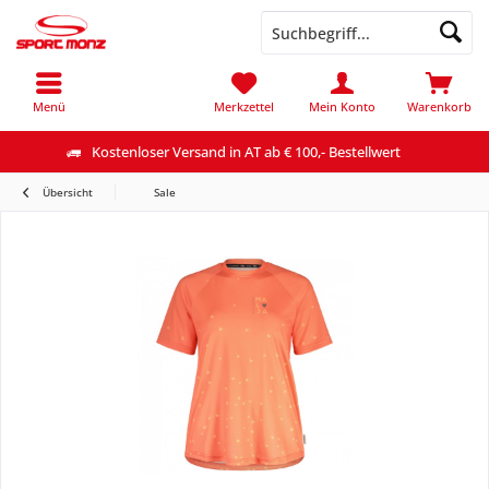
Menü
Merkzettel
Mein Konto
Warenkorb
Kostenloser Versand in AT ab € 100,- Bestellwert
Übersicht
Sale